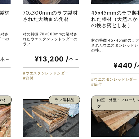
フ製材
70x300mmのラフ製材
45x45mmのラフ製
材
された大断面の角材
れた棒材（天然木か
の挽き落とし材）
製材さ
材の特徴 70×300mmに製材さ
ダーの
れたウエスタンレッドシダーの
材の特徴 45×45mmのラ
ラフ...
されたウエスタンレッドシ
の棒...
/
¥13,200 /
本～
本～
¥440 /
ー
ウエスタンレッドシダー
節付
ウエスタンレッドシダー
節付
4x材
ラフ製材品
内壁・外壁・フローリ
グ