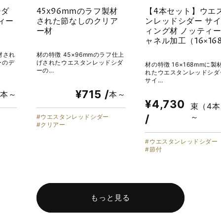
シダ
45x96mmのラフ製材
【4本セット】ウエ
ィー
された節なしのクリア
ンレッドシダー サ
ー材
ィング材 ノッティー
ャネル加工（16×16
材され
材の特徴 45×96mmのラフ仕上
ーのデ
げされたウエスタンレッドシダ
材の特徴 16×168mmに製
ーの...
れたウエスタンレッドシダ
サイ...
/
¥715 /
本～
本～
¥4,730
束（4本
～
/
ー
ウエスタンレッドシダー
クリアー
ウエスタンレッドシダー
節付
もっと見る