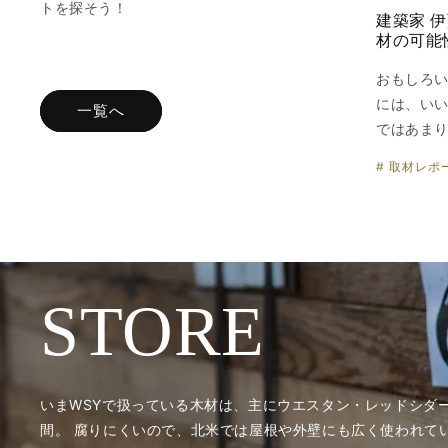
トを探そう！
建築家 
材の可能
おもしろ
には、い
一覧へ
ではあま
# 取材レポ
STORE
いまWSYで扱っている木材は、主にウエスタン・レッドシダ
間。 腐りにくいので、北米では屋根や外壁にも広く使われて