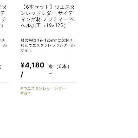
スタ
【6本セット】ウエスタ
イデ
ンレッドシダー サイデ
 チ
ィング材 ノッティー ベ
8）
ベル加工（19×125）
材さ
材の特徴 19×125mmに製材さ
ーの
れたウエスタンレッドシダーの
サイ...
¥4,180
）
束（6本）
～
/
ウエスタンレッドシダー
節付