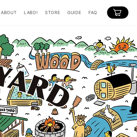
カ
ー
ABOUT
LABO!
STORE
GUIDE
FAQ
ト