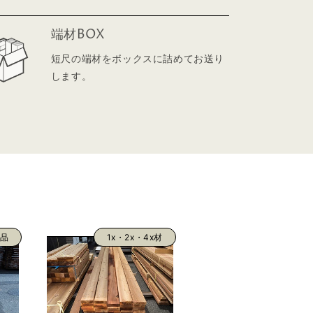
端材BOX
短尺の端材をボックスに詰めてお送り
します。
品
1x・2x・4x材