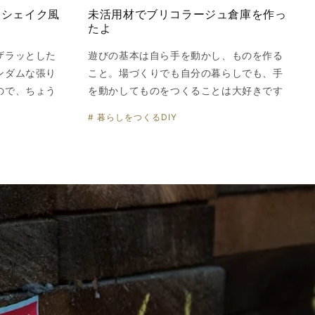
ーシェイク風
未活用材でブリコラージュ倉庫を作っ
たよ
ザラッとした
遊びの基本は自ら手を動かし、ものを作る
ンダムな張り
こと。場づくりでも自分の暮らしでも、手
ので、ちょう
を動かしてものをつくることは大好きです
# 暮らしをつくるDIY