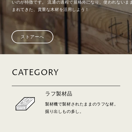
いのが特徴です。 流通の過程で規格外になり、使われないま
まれてきた、貴重な木材を活用しよう！
ストアーへ
CATEGORY
ラフ製材品
製材機で製材されたままのラフな材。
掘り出しもの多し
。