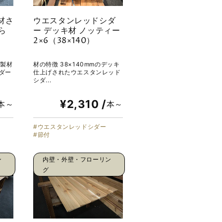
材さ
ウエスタンレッドシダ
ら
ー デッキ材 ノッティー
2×6（38×140）
フ製材
材の特徴 38×140mmのデッキ
ダー
仕上げされたウエスタンレッド
シダ...
¥2,310 /
本～
本～
ウエスタンレッドシダー
節付
ン
内壁・外壁・フローリン
グ