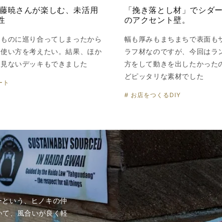
伊藤暁さんが楽しむ、未活用
「挽き落とし材」でシダ
性
のアクセント壁。
いものに巡り合ってしまったから
幅も厚みもまちまちで表面も
い使い方を考えたい。結果、ほか
ラフ材なのですが、今回はラ
り見ないデッキもできました
方をして動きを出したかった
どピッタリな素材でした
ート
# お店をつくるDIY
ーという、ヒノキの仲
いて、風合いが良く軽