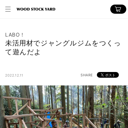
コンテ
カ
ンツに
ー
進む
ト
LABO！
未活用材でジャングルジムをつくっ
て遊んだよ
SHARE
2022.12.11