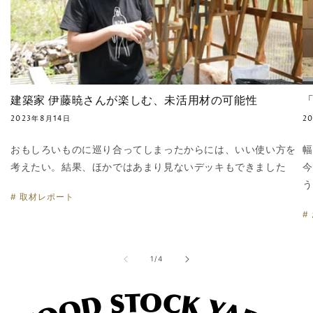
建築家 伊藤暁さんが楽しむ、未活用材の可能性
2023年8月14日
2
おもしろいものに巡り合ってしまったからには、いい使い方を
幅
考えたい。結果、ほかではあまり見ないデッキもできました
今
う
# 取材レポート
#
の
1
/
4