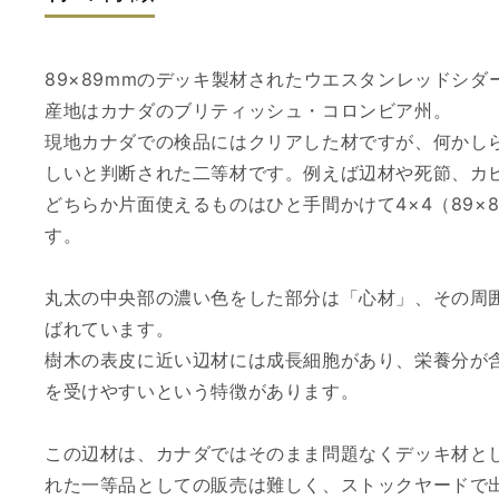
89×89mmのデッキ製材されたウエスタンレッドシダ
産地はカナダのブリティッシュ・コロンビア州。
現地カナダでの検品にはクリアした材ですが、何かし
しいと判断された二等材です。例えば辺材や死節、カ
どちらか片面使えるものはひと手間かけて4×4（89×
す。
丸太の中央部の濃い色をした部分は「心材」、その周
ばれています。
樹木の表皮に近い辺材には成長細胞があり、栄養分が
を受けやすいという特徴があります。
この辺材は、カナダではそのまま問題なくデッキ材と
れた一等品としての販売は難しく、ストックヤードで