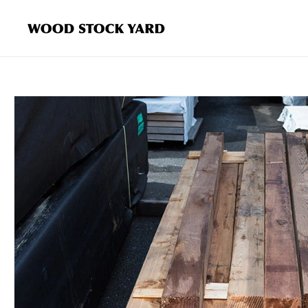
コンテ
ンツに
進む
商品情
報にス
キップ