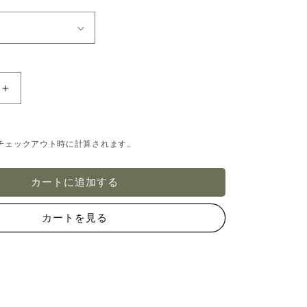
ウ
エ
ス
タ
チェックアウト時に計算されます。
ン
レ
カートに追加する
ッ
ド
カートを見る
シ
ダ
ー
デ
ッ