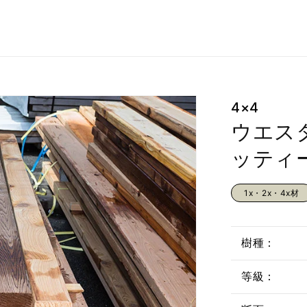
4×4
ウエス
ッティー
1x・2x・4x材
樹種：
等級：