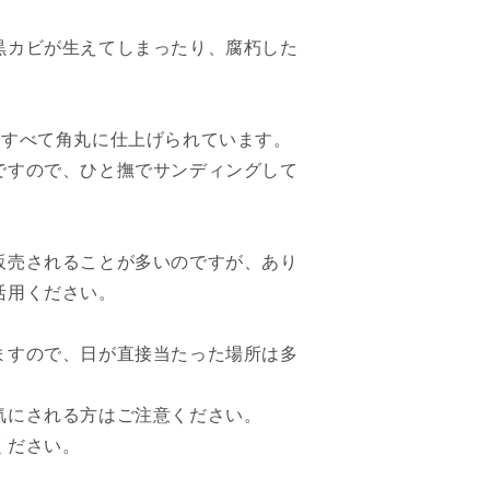
キ
材
黒カビが生えてしまったり、腐朽した
ノ
ッ
テ
ィ
面すべて角丸に仕上げられています。
ー
ですので、ひと撫でサンディングして
4×4（89×
の
数
販売されることが多いのですが、あり
量
活用ください。
を
減
ら
ますので、日が直接当たった場所は多
す
気にされる方はご注意ください。
ください。