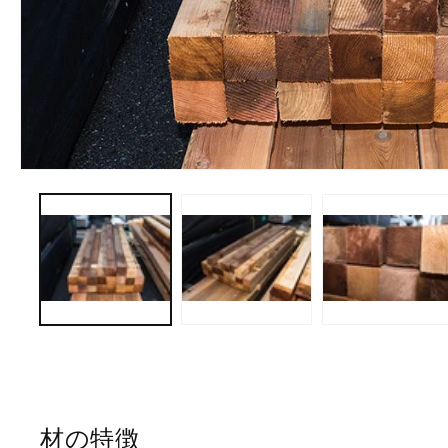
モ
ー
ダ
ル
で
メ
デ
ィ
ア
(1)
を
開
く
材の特徴