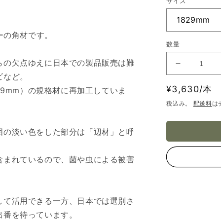
サイズ
ーの角材です。
数量
らの欠点ゆえに日本での製品販売は難
ウ
ビなど。
エ
通
¥3,630/本
89mm）の規格材に再加工していま
ス
常
タ
税込み。
配送料
は
価
ン
レ
格
囲の淡い色をした部分は「辺材」と呼
ッ
ド
含まれているので、菌や虫による被害
シ
ダ
ー
デ
して活用できる一方、日本では選別さ
ッ
出番を待っています。