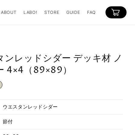
カ
ー
ABOUT
LABO!
STORE
GUIDE
FAQ
ト
タンレッドシダー デッキ材 ノ
 4×4（89×89）
ウエスタンレッドシダー
節付